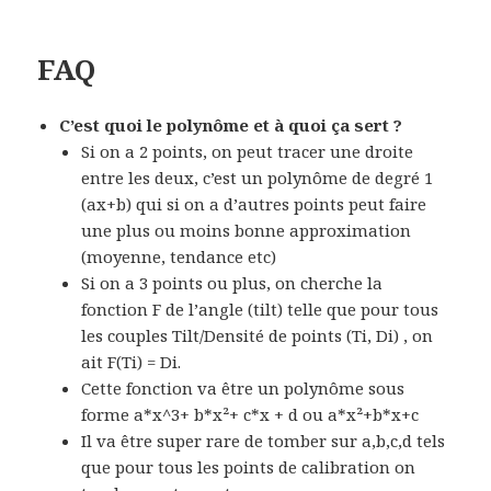
FAQ
C’est quoi le polynôme et à quoi ça sert ?
Si on a 2 points, on peut tracer une droite
entre les deux, c’est un polynôme de degré 1
(ax+b) qui si on a d’autres points peut faire
une plus ou moins bonne approximation
(moyenne, tendance etc)
Si on a 3 points ou plus, on cherche la
fonction F de l’angle (tilt) telle que pour tous
les couples Tilt/Densité de points (Ti, Di) , on
ait F(Ti) = Di.
Cette fonction va être un polynôme sous
forme a*x^3+ b*x²+ c*x + d ou a*x²+b*x+c
Il va être super rare de tomber sur a,b,c,d tels
que pour tous les points de calibration on