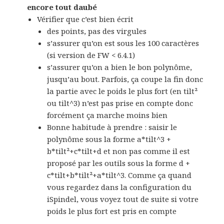
encore tout daubé
Vérifier que c’est bien écrit
des points, pas des virgules
s’assurer qu’on est sous les 100 caractères
(si version de FW < 6.4.1)
s’assurer qu’on a bien le bon polynôme,
jusqu’au bout. Parfois, ça coupe la fin donc
la partie avec le poids le plus fort (en tilt²
ou tilt^3) n’est pas prise en compte donc
forcément ça marche moins bien
Bonne habitude à prendre : saisir le
polynôme sous la forme a*tilt^3 +
b*tilt²+c*tilt+d et non pas comme il est
proposé par les outils sous la forme d +
c*tilt+b*tilt²+a*tilt^3. Comme ça quand
vous regardez dans la configuration du
iSpindel, vous voyez tout de suite si votre
poids le plus fort est pris en compte