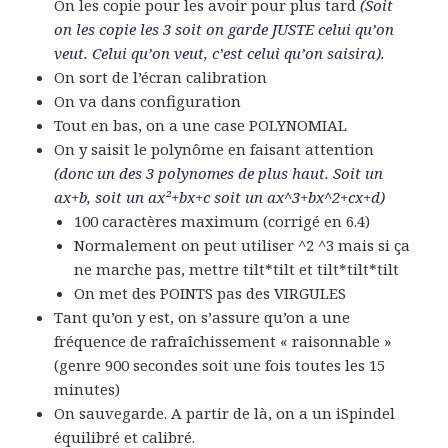
On les copie pour les avoir pour plus tard
(Soit
on les copie les 3 soit on garde JUSTE celui qu’on
veut. Celui qu’on veut, c’est celui qu’on saisira).
On sort de l’écran calibration
On va dans configuration
Tout en bas, on a une case POLYNOMIAL
On y saisit le polynôme en faisant attention
(donc un des 3 polynomes de plus haut. Soit un
ax+b, soit un ax²+bx+c soit un ax^3+bx^2+cx+d)
100 caractères maximum (corrigé en 6.4)
Normalement on peut utiliser ^2 ^3 mais si ça
ne marche pas, mettre tilt*tilt et tilt*tilt*tilt
On met des POINTS pas des VIRGULES
Tant qu’on y est, on s’assure qu’on a une
fréquence de rafraîchissement « raisonnable »
(genre 900 secondes soit une fois toutes les 15
minutes)
On sauvegarde. A partir de là, on a un iSpindel
équilibré et calibré.