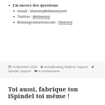
J’ai encore des questions
email : slammy@slammy.net
Twitter :
@slammy
BrassageAmateur.com :
Slammy
Publié
Catégories
Mots-
16 décembre 2020
HomeBrewing
,
Matériel
,
Support
le
sur Une fois fabriqué, faut calibrer
clés
iSpindel
,
support
4 commentaires
Toi aussi, fabrique ton
iSpindel toi même !