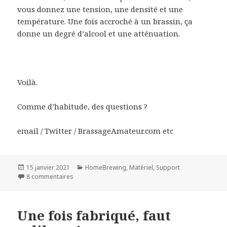
vous donnez une tension, une densité et une
température. Une fois accroché à un brassin, ça
donne un degré d’alcool et une atténuation.
Voilà.
Comme d’habitude, des questions ?
email / Twitter / BrassageAmateur.com etc
Publié
Catégories
15 janvier 2021
HomeBrewing
,
Matériel
,
Support
le
sur Connecter son iSpindel à LittleBock
8 commentaires
Une fois fabriqué, faut