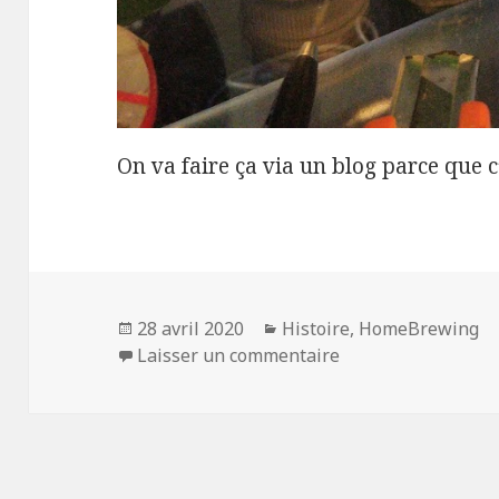
On va faire ça via un blog parce que c
Publié
Catégories
28 avril 2020
Histoire
,
HomeBrewing
le
sur Le début de l’a
Laisser un commentaire