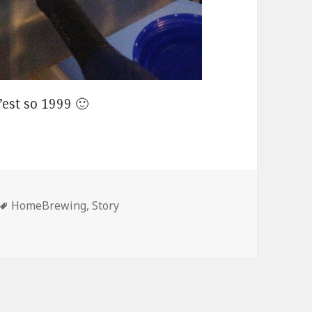
’est so 1999 🙂
Mots-
HomeBrewing
,
Story
venture
clés